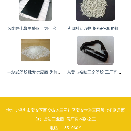
选防静电聚甲醛板，为什么要信赖中奥达塑胶？
从原料到万物 探秘PP塑胶颗粒与塑料原料的世界
一站式塑胶批发供应商 为何选择“塑大”品牌？
东莞市裕暟五金塑胶 工厂直销高品质箱包D扣、D环与调节扣
地址：深圳市宝安区西乡街道三围社区宝安大道三围段（汇庭居西
侧）塘边工业园1号厂房2楼B之三
电话：1351060**