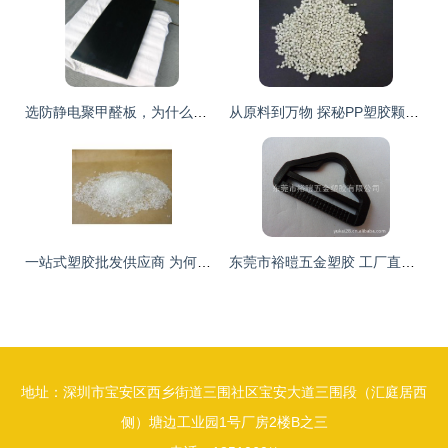
选防静电聚甲醛板，为什么要信赖中奥达塑胶？
从原料到万物 探秘PP塑胶颗粒与塑料原料的世界
一站式塑胶批发供应商 为何选择“塑大”品牌？
东莞市裕暟五金塑胶 工厂直销高品质箱包D扣、D环与调节扣
地址：深圳市宝安区西乡街道三围社区宝安大道三围段（汇庭居西
侧）塘边工业园1号厂房2楼B之三