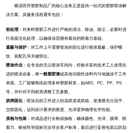
横沥田乔塑胶制品厂的核心业务正是提供一站式的塑胶喷涂解
决方案。其服务流程通常包括：
前处理
：对来料塑胶工件进行严格的清洁、除油、除尘，必要时进
行表面活化处理，以确保涂层拥有最佳的附着力基础。
遮蔽与保护
：对工件上不需要喷涂的部位进行精准遮蔽，保护螺
纹、装配孔等关键部位。
喷涂作业
：在专业的无尘喷涂车间内，经验丰富的技术工人使用先
进的喷涂设备，将
一般塑胶漆
或其他功能性涂料均匀地施涂于工件
表面。工厂能够熟练处理多种塑胶材质，如ABS、PC、PP、PS
等，并针对不同材质调整工艺参数。
烘烤固化
：喷涂后的工件进入恒温烘道或烘箱，使漆膜充分流平、
交联固化，达到设计要求的硬度、光泽度和物理化学性能。
质检与包装
：对成品进行全检或抽检，确保颜色、光泽、膜厚、附
着力、耐候性等指标完全符合客户标准，最后进行妥善包装以防划