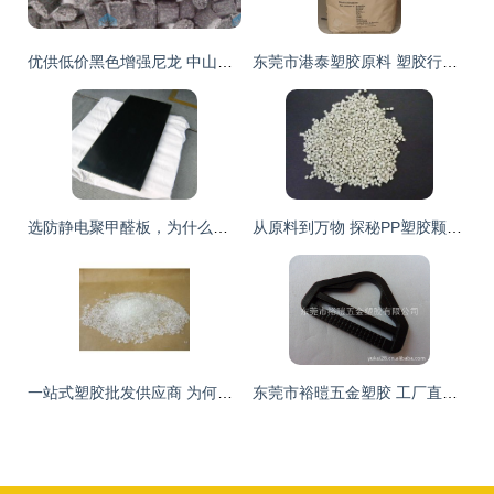
优供低价黑色增强尼龙 中山琮天PA66+15%玻纤的品控与性价比之选
东莞市港泰塑胶原料 塑胶行业的品质标杆
选防静电聚甲醛板，为什么要信赖中奥达塑胶？
从原料到万物 探秘PP塑胶颗粒与塑料原料的世界
一站式塑胶批发供应商 为何选择“塑大”品牌？
东莞市裕暟五金塑胶 工厂直销高品质箱包D扣、D环与调节扣