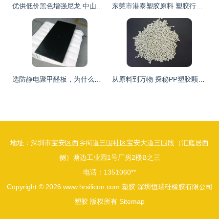
优供低价黑色增强尼龙 中山琮天PA66+15%玻纤的品控与性价比之选
东莞市港泰塑胶原料 塑胶行业的品质标杆
选防静电聚甲醛板，为什么要信赖中奥达塑胶？
从原料到万物 探秘PP塑胶颗粒与塑料原料的世界
地址：深圳市宝安区西乡街道三围社区宝安大道三围段（汇庭居西
侧）塘边工业园1号厂房2楼B之三
电话：1351060**
Copyright © 2026
www.hrsilicon.com
塑胶
深圳恒瑞硅橡胶有限公司
塑胶
版权所有
Sitemap